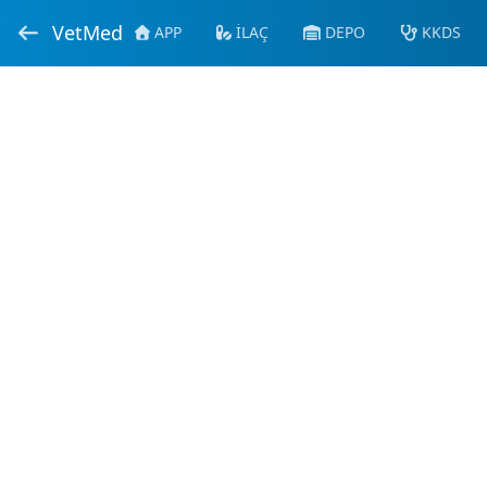
VetMed
APP
İLAÇ
DEPO
KKDS