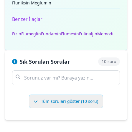
Fluniksin Meglumin
Benzer İlaçlar
Fizin
Flumeglin
Fundamin
Flumexin
Fulinaljin
Memodil
Sık Sorulan Sorular
10 soru
Tüm soruları göster (10 soru)