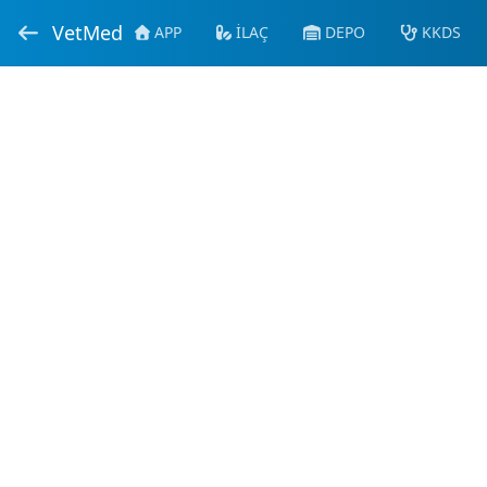
VetMed
APP
İLAÇ
DEPO
KKDS