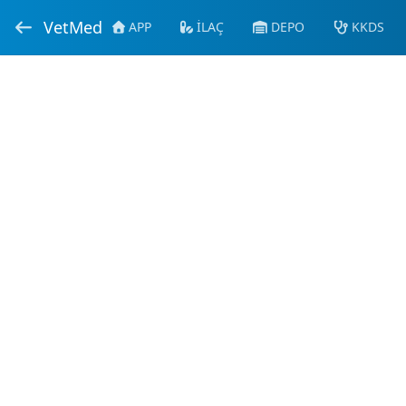
VetMed
APP
İLAÇ
DEPO
KKDS