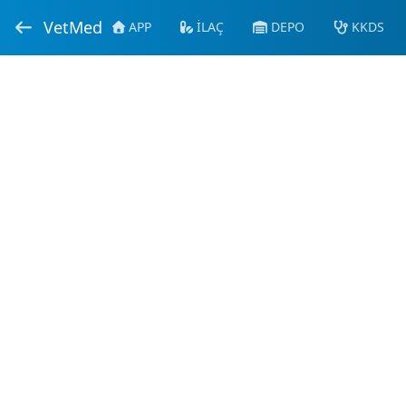
VetMed
APP
İLAÇ
DEPO
KKDS