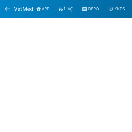
VetMed
APP
İLAÇ
DEPO
KKDS