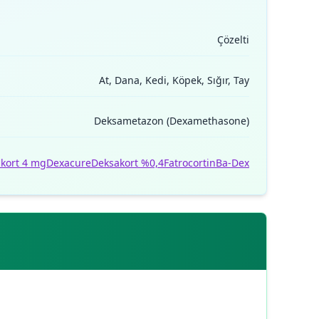
Çözelti
At, Dana, Kedi, Köpek, Sığır, Tay
Deksametazon (Dexamethasone)
akort 4 mg
Dexacure
Deksakort %0,4
Fatrocortin
Ba-Dex