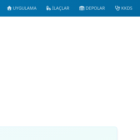
UYGULAMA
İLAÇLAR
DEPOLAR
KKDS