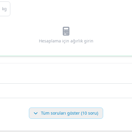
kg
Hesaplama için ağırlık girin
Tüm soruları göster (10 soru)