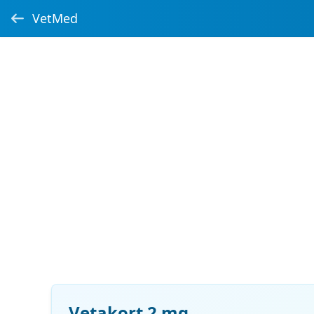
VetMed
Vetakort 2 mg