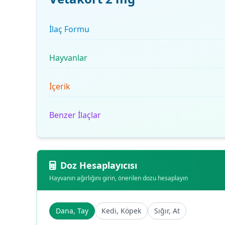
İlaç Formu
Hayvanlar
İçerik
Benzer İlaçlar
Doz Hesaplayıcısı
Hayvanın ağırlığını girin, önerilen dozu hesaplayın
Dana, Tay
Kedi, Köpek
Sığır, At