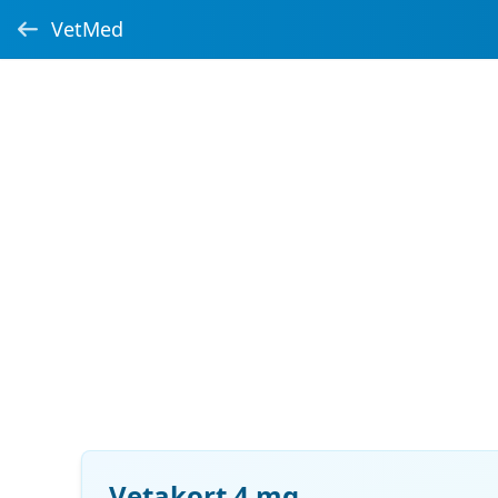
VetMed
Vetakort 4 mg