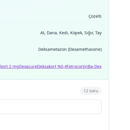
Çözelti
At, Dana, Kedi, Köpek, Sığır, Tay
Deksametazon (Dexamethasone)
akort 2 mg
Dexacure
Deksakort %0,4
Fatrocortin
Ba-Dex
12 soru