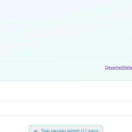
Devamed
Vet
Tüm soruları göster (12 soru)