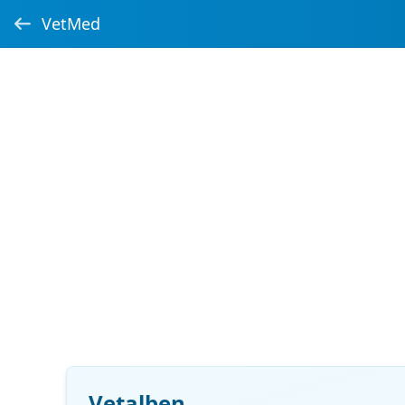
VetMed
Vetalben