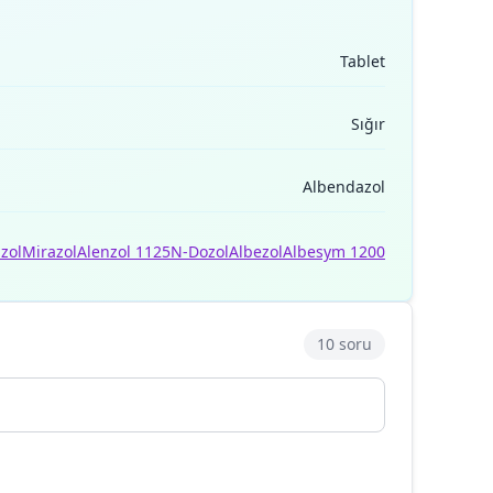
Tablet
Sığır
Albendazol
zol
Mirazol
Alenzol 1125
N-Dozol
Albezol
Albesym 1200
10 soru