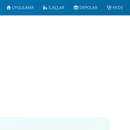
UYGULAMA
İLAÇLAR
DEPOLAR
KKDS