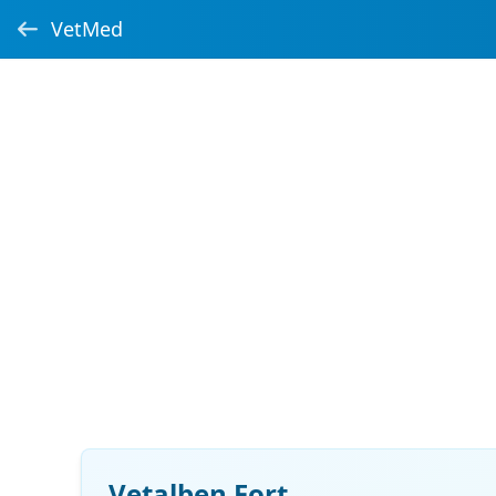
VetMed
Vetalben Fort