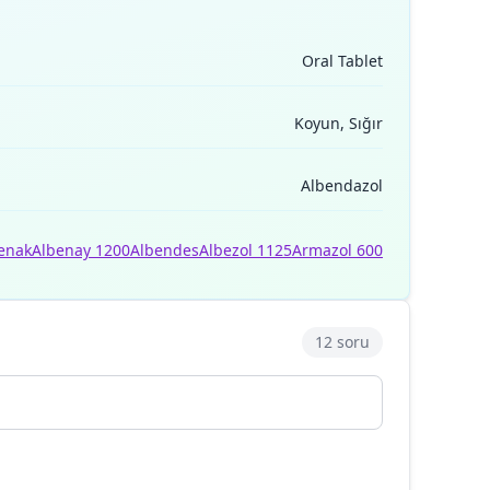
Oral Tablet
Koyun, Sığır
Albendazol
enak
Albenay 1200
Albendes
Albezol 1125
Armazol 600
12 soru