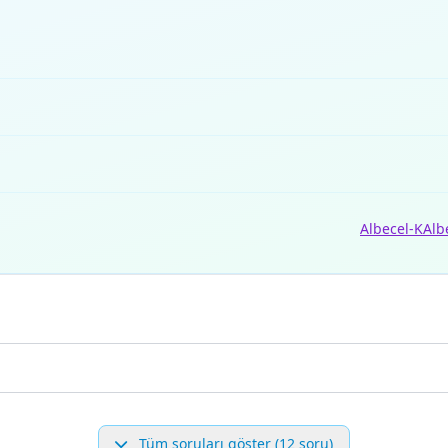
Albecel-K
Alb
Tüm soruları göster (12 soru)