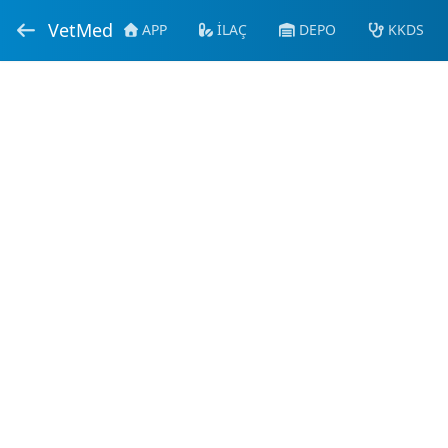
VetMed
APP
İLAÇ
DEPO
KKDS