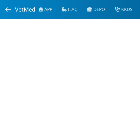
VetMed
APP
İLAÇ
DEPO
KKDS