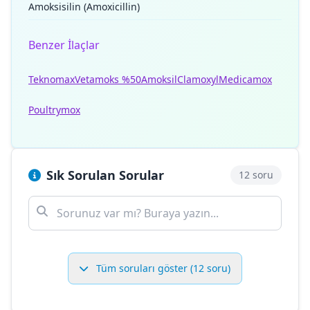
Amoksisilin (Amoxicillin)
Benzer İlaçlar
Teknomax
Vetamoks %50
Amoksil
Clamoxyl
Medicamox
Poultrymox
Sık Sorulan Sorular
12 soru
Tüm soruları göster (12 soru)