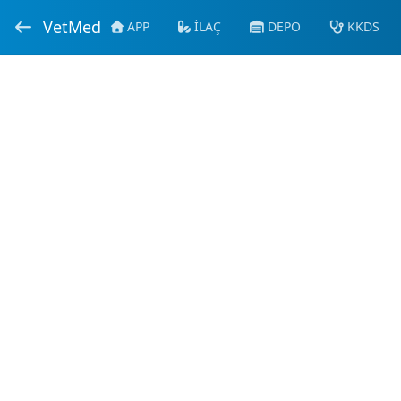
VetMed
APP
İLAÇ
DEPO
KKDS