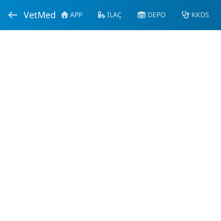
VetMed
APP
İLAÇ
DEPO
KKDS