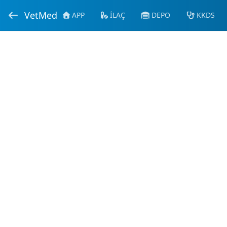
VetMed
APP
İLAÇ
DEPO
KKDS