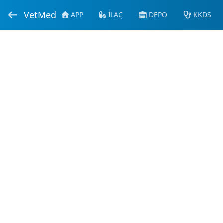
VetMed
APP
İLAÇ
DEPO
KKDS