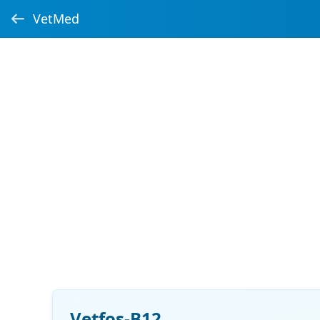
VetMed
Vetfos-B12