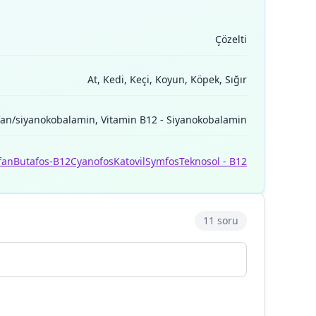
Çözelti
At, Kedi, Keçi, Koyun, Köpek, Sığır
fan/siyanokobalamin, Vitamin B12 - Siyanokobalamin
fan
Butafos-B12
Cyanofos
Katovil
Symfos
Teknosol - B12
11 soru