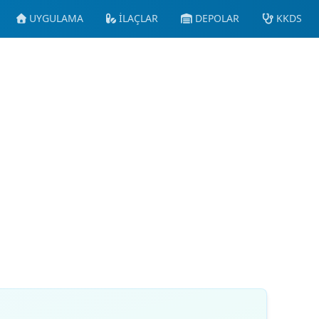
UYGULAMA
İLAÇLAR
DEPOLAR
KKDS