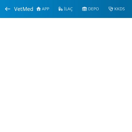
VetMed
APP
İLAÇ
DEPO
KKDS