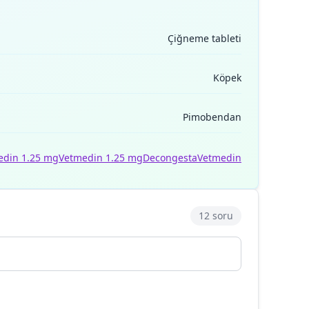
Çiğneme tableti
Köpek
Pimobendan
edin 1.25 mg
Vetmedin 1.25 mg
Decongesta
Vetmedin
12 soru