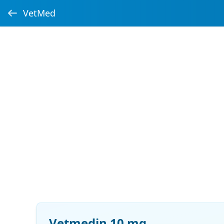
VetMed
Vetmedin 10 mg