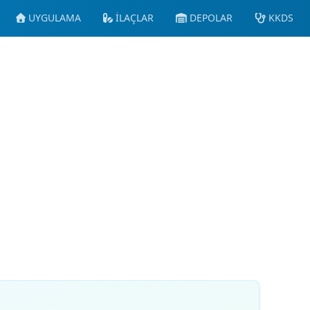
UYGULAMA
İLAÇLAR
DEPOLAR
KKDS