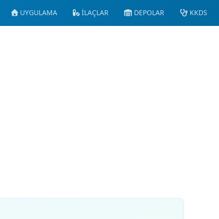
UYGULAMA
İLAÇLAR
DEPOLAR
KKDS