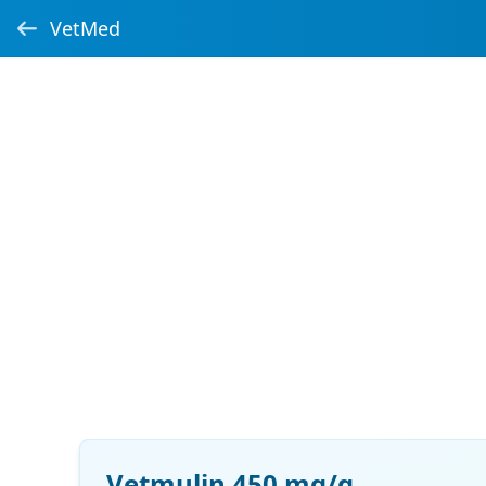
VetMed
Vetmulin 450 mg/g