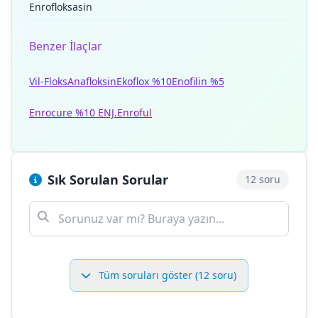
Enrofloksasin
Benzer İlaçlar
Vil-Floks
Anafloksin
Ekoflox %10
Enofilin %5
Enrocure %10 ENJ.
Enroful
Sık Sorulan Sorular
12 soru
Tüm soruları göster (12 soru)