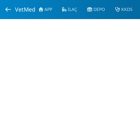
VetMed
APP
İLAÇ
DEPO
KKDS