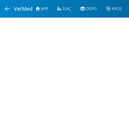
VetMed
APP
İLAÇ
DEPO
KKDS