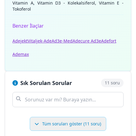
Vitamin A, Vitamin D3 - Kolekalsiferol, Vitamin E -
Tokoferol
Benzer İlaçlar
Adejekt
Vitaljek-Ade
Ad3e-Med
Adecure Ad3e
Adefort
Ademax
Sık Sorulan Sorular
11 soru
Tüm soruları göster (11 soru)