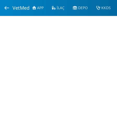
VetMed
APP
İLAÇ
DEPO
KKDS