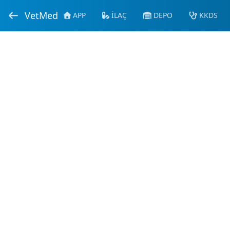
VetMed
APP
İLAÇ
DEPO
KKDS