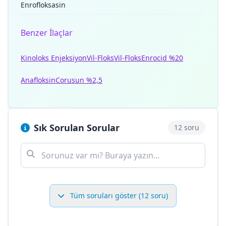
Enrofloksasin
Benzer İlaçlar
Kinoloks Enjeksiyon
Vil-Floks
Vil-Floks
Enrocid %20
Anafloksin
Corusun %2,5
Sık Sorulan Sorular
12 soru
Tüm soruları göster (12 soru)