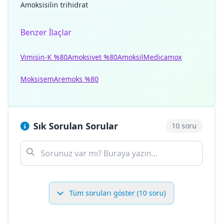
Amoksisilin trihidrat
Benzer İlaçlar
Vimisin-K %80
Amoksivet %80
Amoksil
Medicamox
Moksisem
Aremoks %80
Sık Sorulan Sorular
10 soru
Tüm soruları göster (10 soru)