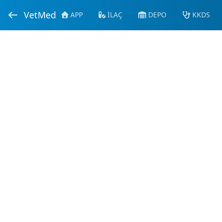
VetMed
APP
İLAÇ
DEPO
KKDS