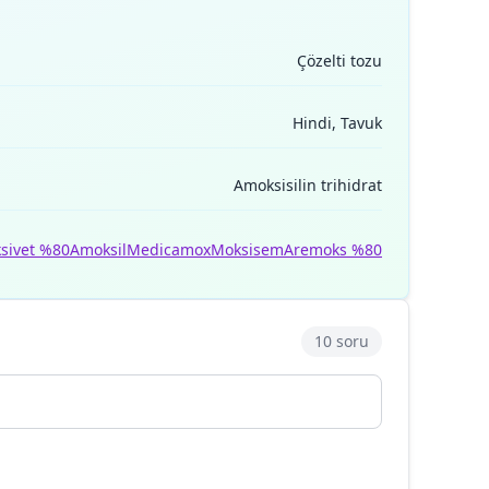
Çözelti tozu
Hindi, Tavuk
Amoksisilin trihidrat
sivet %80
Amoksil
Medicamox
Moksisem
Aremoks %80
10 soru