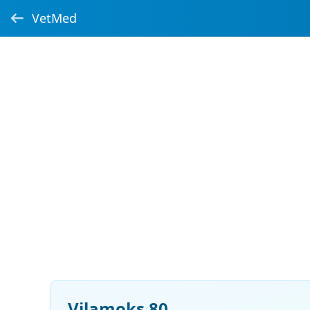
VetMed
Vilamoks 80