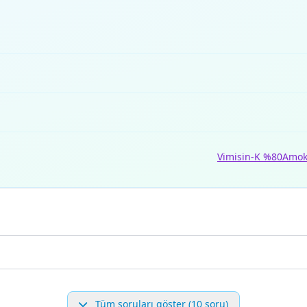
Vimisin-K %80
Amok
Tüm soruları göster (10 soru)