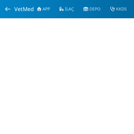
VetMed
APP
İLAÇ
DEPO
KKDS