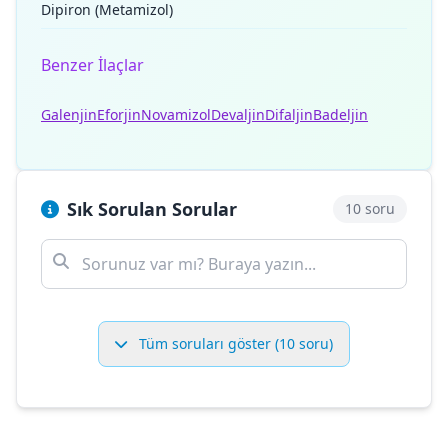
Dipiron (Metamizol)
Benzer İlaçlar
Galenjin
Eforjin
Novamizol
Devaljin
Difaljin
Badeljin
Sık Sorulan Sorular
10 soru
Tüm soruları göster (10 soru)