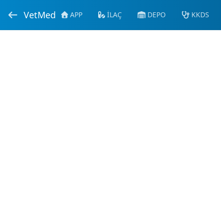
VetMed
APP
İLAÇ
DEPO
KKDS