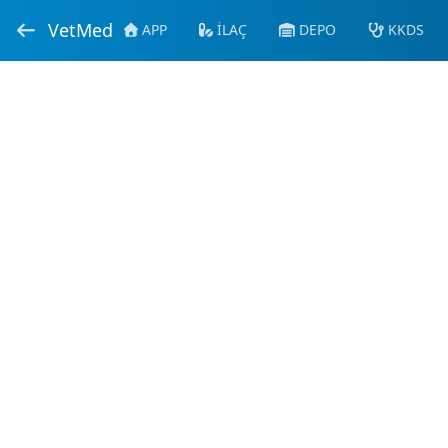
VetMed
APP
İLAÇ
DEPO
KKDS