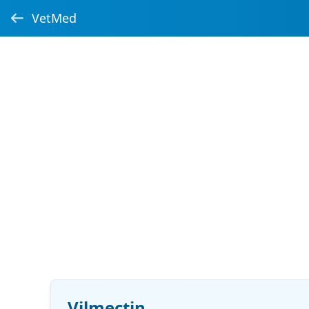
VetMed
Vilmectin