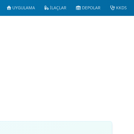
UYGULAMA
İLAÇLAR
DEPOLAR
KKDS