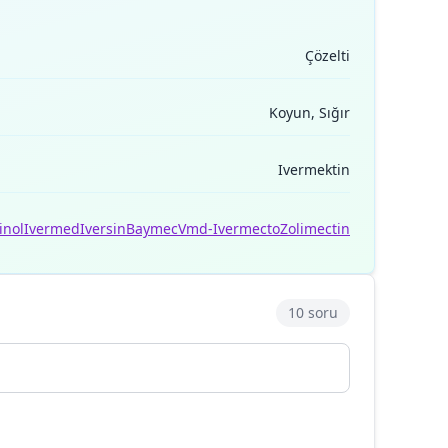
Çözelti
Koyun, Sığır
Ivermektin
inol
Ivermed
Iversin
Baymec
Vmd-Ivermecto
Zolimectin
10 soru