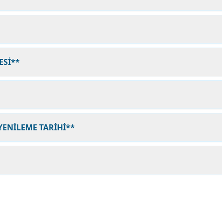
ESİ**
YENİLEME TARİHİ**