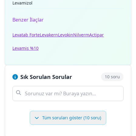
Levamizol
Benzer İlaçlar
Levatab Forte
Levakern
Levokin
Nilverm
Actipar
Levamis %10
Sık Sorulan Sorular
10 soru
Tüm soruları göster (10 soru)