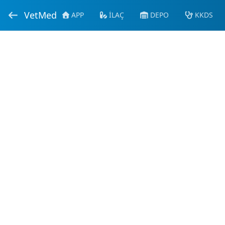
VetMed
APP
İLAÇ
DEPO
KKDS