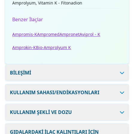
Amprolyum, Vitamin K - Fitonadion
Benzer İlaçlar
Ampromis-K
Ampromed
Ampronet
Aviprol - K
Amprokin-K
Bio-Amprolyum K
BİLEŞİMİ
KULLANIM SAHASI/ENDİKASYONLARI
KULLANIM ŞEKLİ VE DOZU
GIDALARDAKİ İLAÇ KALINTILARI İÇİN