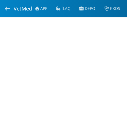
VetMed
APP
İLAÇ
DEPO
KKDS