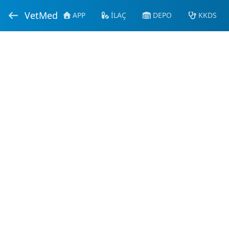
VetMed
APP
İLAÇ
DEPO
KKDS