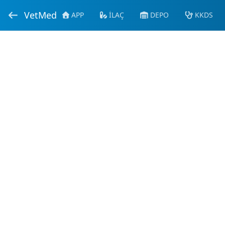
VetMed
APP
İLAÇ
DEPO
KKDS