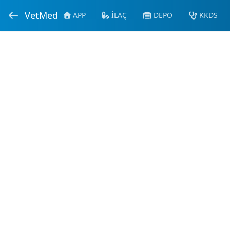
VetMed
APP
İLAÇ
DEPO
KKDS