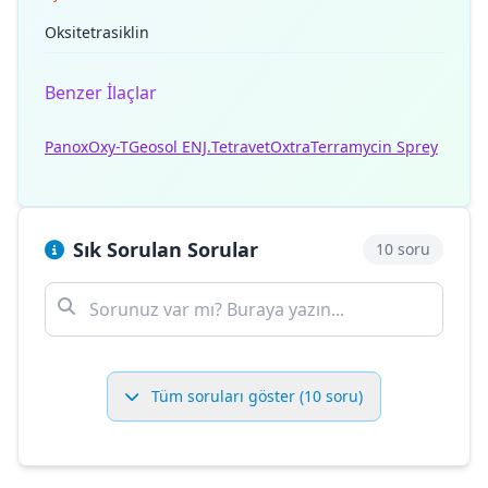
Oksitetrasiklin
Benzer İlaçlar
Panox
Oxy-T
Geosol ENJ.
Tetravet
Oxtra
Terramycin Sprey
Sık Sorulan Sorular
10 soru
Tüm soruları göster (10 soru)