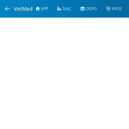
VetMed
APP
İLAÇ
DEPO
KKDS