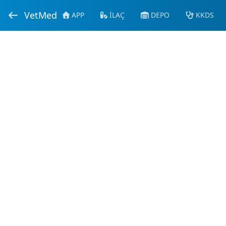
VetMed
APP
İLAÇ
DEPO
KKDS