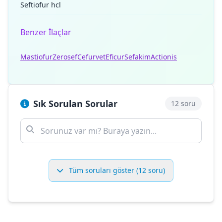
Seftiofur hcl
Benzer İlaçlar
Mastiofur
Zerosef
Cefurvet
Eficur
Sefakim
Actionis
Sık Sorulan Sorular
12 soru
Tüm soruları göster (12 soru)