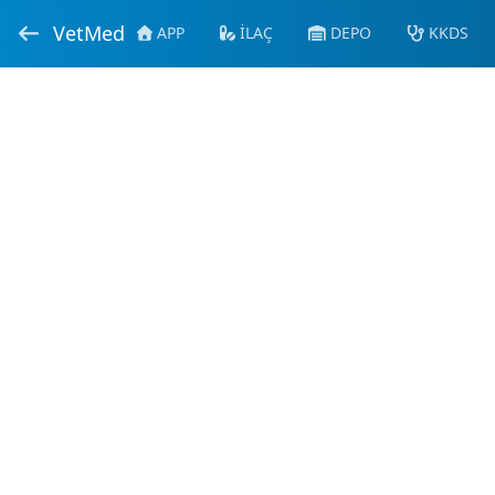
VetMed
APP
İLAÇ
DEPO
KKDS