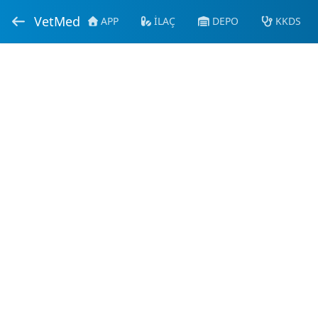
VetMed
APP
İLAÇ
DEPO
KKDS