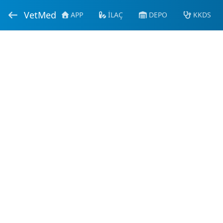
VetMed
APP
İLAÇ
DEPO
KKDS