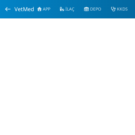
VetMed
APP
İLAÇ
DEPO
KKDS