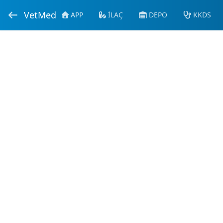
VetMed
APP
İLAÇ
DEPO
KKDS