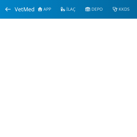
VetMed
APP
İLAÇ
DEPO
KKDS