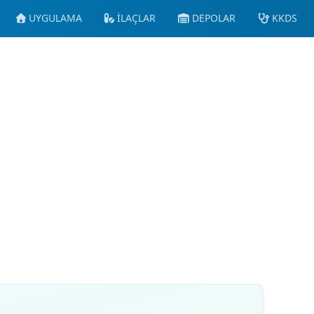
UYGULAMA
İLAÇLAR
DEPOLAR
KKDS