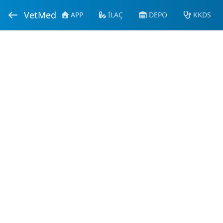
VetMed
APP
İLAÇ
DEPO
KKDS