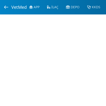
VetMed
APP
İLAÇ
DEPO
KKDS