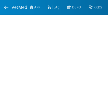
VetMed
APP
İLAÇ
DEPO
KKDS