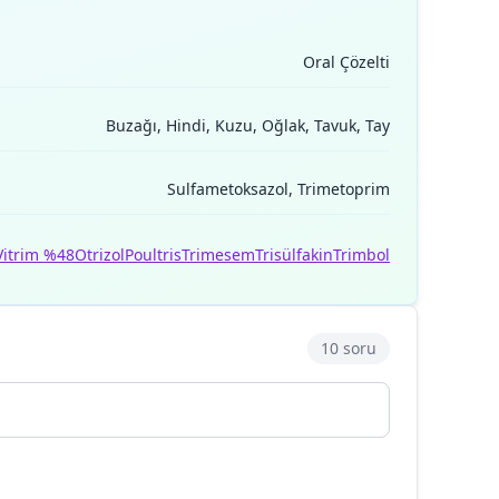
Oral Çözelti
Buzağı, Hindi, Kuzu, Oğlak, Tavuk, Tay
Sulfametoksazol, Trimetoprim
Vitrim %48
Otrizol
Poultris
Trimesem
Trisülfakin
Trimbol
10 soru