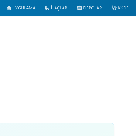
UYGULAMA
İLAÇLAR
DEPOLAR
KKDS