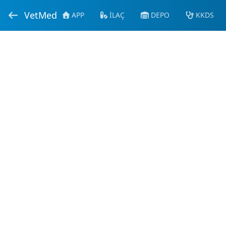
VetMed
APP
İLAÇ
DEPO
KKDS