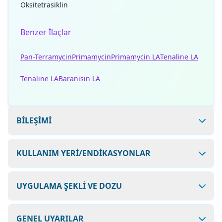
Oksitetrasiklin
Benzer İlaçlar
Pan-Terramycin
Primamycin
Primamycin LA
Tenaline LA
Tenaline LA
Baranisin LA
BİLEŞİMİ
KULLANIM YERİ/ENDİKASYONLAR
UYGULAMA ŞEKLİ VE DOZU
GENEL UYARILAR