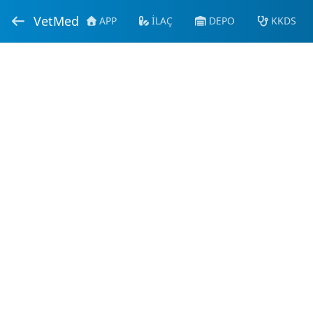
VetMed
APP
İLAÇ
DEPO
KKDS