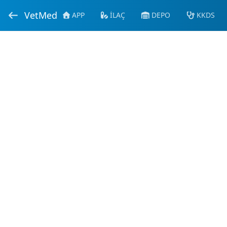
VetMed
APP
İLAÇ
DEPO
KKDS