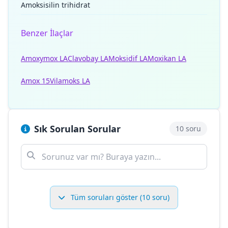
Amoksisilin trihidrat
Benzer İlaçlar
Amoxymox LA
Clavobay LA
Moksidif LA
Moxikan LA
Amox 15
Vilamoks LA
Sık Sorulan Sorular
10 soru
Tüm soruları göster (10 soru)